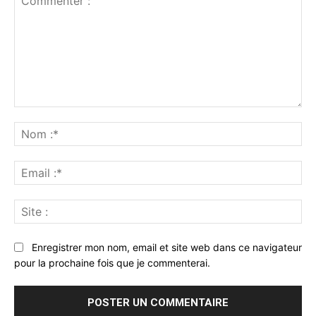
Commenter
:
No
:*
Ema
:*
Sit
:
Enregistrer mon nom, email et site web dans ce navigateur
pour la prochaine fois que je commenterai.