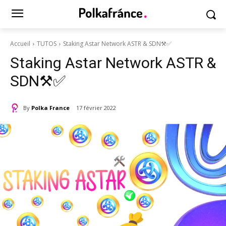
Accueil
TUTOS
Staking Astar Network ASTR & SDN⚒️✅
Staking Astar Network ASTR &
SDN⚒️✅
By
Polka France
17 février 2022