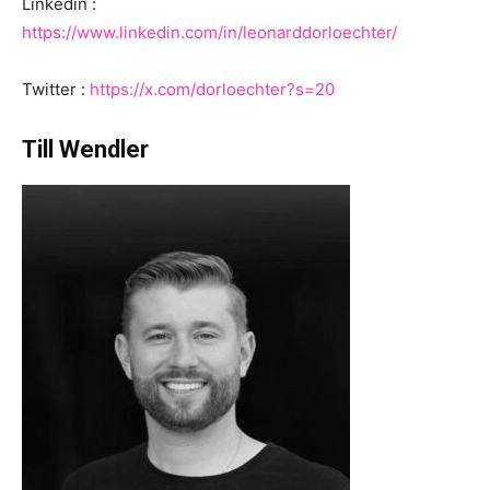
Linkedin :
https://www.linkedin.com/in/leonarddorloechter/
Twitter :
https://x.com/dorloechter?s=20
Till Wendler