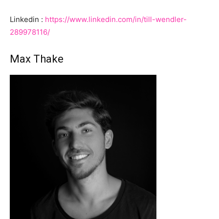
Linkedin :
https://www.linkedin.com/in/till-wendler-
289978116/
Max Thake