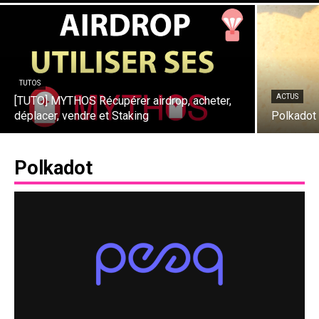
TUTOS
ACTUS
[TUTO] MYTHOS Récupérer airdrop, acheter,
déplacer, vendre et Staking
Polkadot
Polkadot