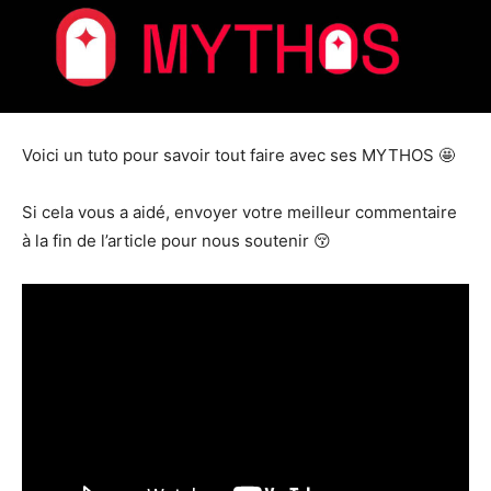
Voici un tuto pour savoir tout faire avec ses MYTHOS 🤩
Si cela vous a aidé, envoyer votre meilleur commentaire
à la fin de l’article pour nous soutenir 😚