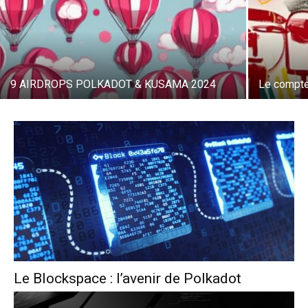
9 AIRDROPS POLKADOT & KUSAMA 2024
Le compte
Le Blockspace : l’avenir de Polkadot