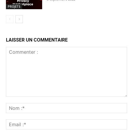
PROJETS
LAISSER UN COMMENTAIRE
Commenter
:
No
:*
Ema
:*