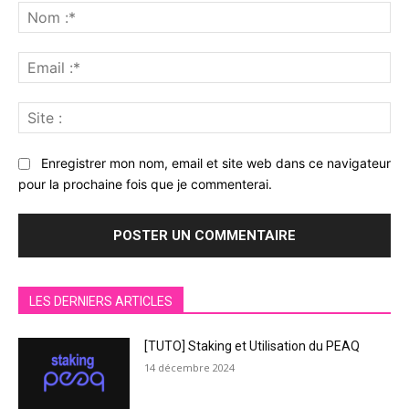
:
No
:*
Ema
:*
Sit
:
Enregistrer mon nom, email et site web dans ce navigateur
pour la prochaine fois que je commenterai.
LES DERNIERS ARTICLES
[TUTO] Staking et Utilisation du PEAQ
14 décembre 2024