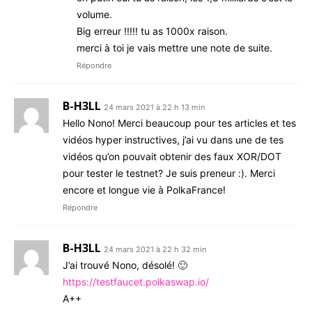
volume.
Big erreur !!!!! tu as 1000x raison.
merci à toi je vais mettre une note de suite.
Répondre
B-H3LL
24 mars 2021 à 22 h 13 min
Hello Nono! Merci beaucoup pour tes articles et tes
vidéos hyper instructives, j’ai vu dans une de tes
vidéos qu’on pouvait obtenir des faux XOR/DOT
pour tester le testnet? Je suis preneur :). Merci
encore et longue vie à PolkaFrance!
Répondre
B-H3LL
24 mars 2021 à 22 h 32 min
J’ai trouvé Nono, désolé! 🙂
https://testfaucet.polkaswap.io/
A++