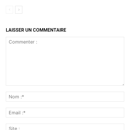
LAISSER UN COMMENTAIRE
Commenter
:
No
:*
Ema
:*
Sit