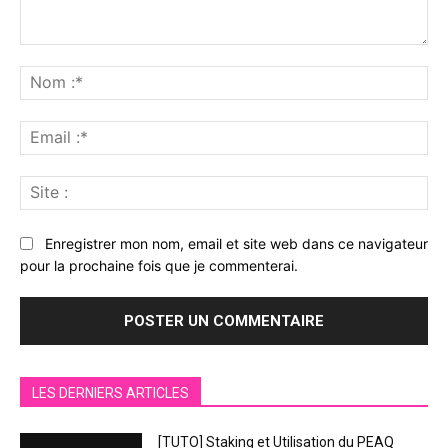
Commenter
:
No
:*
Ema
:*
Sit
:
Enregistrer mon nom, email et site web dans ce navigateur
pour la prochaine fois que je commenterai.
LES DERNIERS ARTICLES
[TUTO] Staking et Utilisation du PEAQ