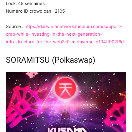
Lock: 48 semaines
Numéro ID crowdloan : 2105
Source :
https://darwinianetwork.medium.com/support-
crab-while-investing-in-the-next-generation-
infrastructure-for-the-web3-0-metaverse-d194ff902f6d
SORAMITSU (Polkaswap)