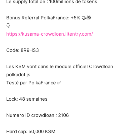
Le supply total de : 100millions de tokens
Bonus Referral PolkaFrance: +5% 🤝🎁
👇
https://kusama-crowdloan.litentry.com/
Code: 8R9HS3
Les KSM vont dans le module officiel Crowdloan
polkadot.js
Testé par PolkaFrance ✅
Lock: 48 semaines
Numero ID crowdloan : 2106
Hard cap: 50,000 KSM