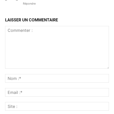
Répondre
LAISSER UN COMMENTAIRE
Commenter
:
No
:*
Ema
:*
Sit
: