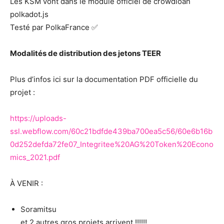
Les KSM vont dans le module officiel de crowdloan
polkadot.js
Testé par PolkaFrance ✅
Modalités de distribution des jetons TEER
Plus d’infos ici sur la documentation PDF officielle du
projet :
https://uploads-
ssl.webflow.com/60c21bdfde439ba700ea5c56/60e6b16b
0d252defda72fe07_Integritee%20AG%20Token%20Econo
mics_2021.pdf
À VENIR :
Soramitsu
et 2 autres gros projets arrivent !!!!!!