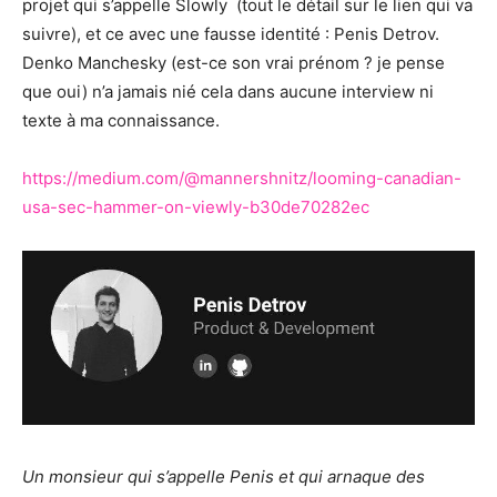
projet qui s’appelle Slowly (tout le détail sur le lien qui va
suivre), et ce avec une fausse identité : Penis Detrov.
Denko Manchesky (est-ce son vrai prénom ? je pense
que oui) n’a jamais nié cela dans aucune interview ni
texte à ma connaissance.
https://medium.com/@mannershnitz/looming-canadian-
usa-sec-hammer-on-viewly-b30de70282ec
Un monsieur qui s’appelle Penis et qui arnaque des