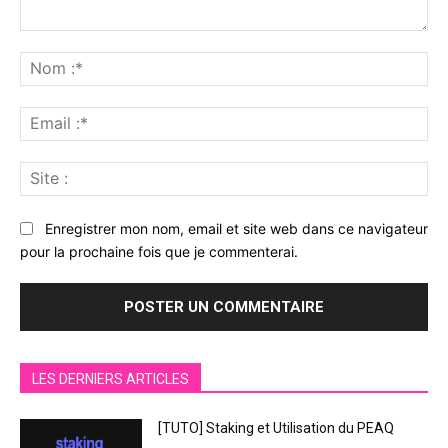
Commenter
:
No
:*
Ema
:*
Sit
:
Enregistrer mon nom, email et site web dans ce navigateur
pour la prochaine fois que je commenterai.
LES DERNIERS ARTICLES
[TUTO] Staking et Utilisation du PEAQ