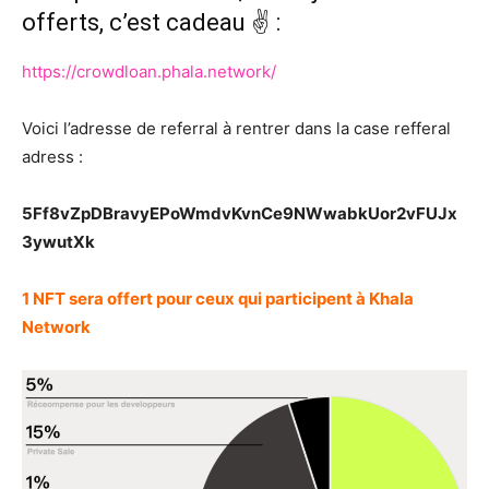
offerts, c’est cadeau ✌️ :
https://crowdloan.phala.network/
Voici l’adresse de referral à rentrer dans la case refferal
adress :
5Ff8vZpDBravyEPoWmdvKvnCe9NWwabkUor2vFUJx
3ywutXk
1 NFT sera offert pour ceux qui participent à Khala
Network