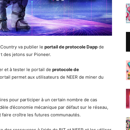
itCountry va publier le
portail de protocole Dapp
de
t des jetons sur Pioneer.
r et à tester le portail de
protocole de
ortail permet aux utilisateurs de NEER de miner du
ires pour participer à un certain nombre de cas
odèle d’économie mécanique par défaut sur le réseau,
t faire croître les futures communautés.
e des ressources à l’aide de BIT et NEER et les utiliser